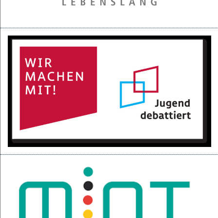
28.05.2025
Projektpräsentation der 6d für den BGC
16.05.2025
Kurzfilme über den Izmir-Austausch im Kino
22.04.2025
KI-Fortbildung der Lehrerschaft
04.04.2025
Null-Tage-Feier und Ferien!