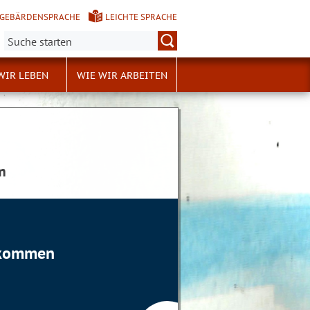
GEBÄRDENSPRACHE
LEICHTE SPRACHE
Suche:
WIR LEBEN
WIE WIR ARBEITEN
m
llkommen