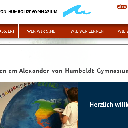
VON-HUMBOLDT-GYMNASIUM
ASSIERT
WER WIR SIND
WIE WIR LERNEN
WIE 
men am Alexander-von-Humboldt-Gymnasiu
Herzlich wi