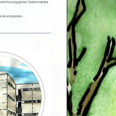
 Naherholungsgebiet Sodenmattsee
onik entstanden.