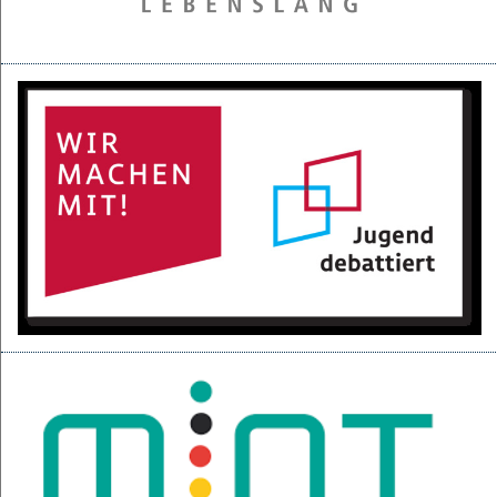
28.05.2025
Projektpräsentation der 6d für den BGC
16.05.2025
Kurzfilme über den Izmir-Austausch im Kino
22.04.2025
KI-Fortbildung der Lehrerschaft
04.04.2025
Null-Tage-Feier und Ferien!