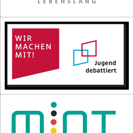
28.05.2025
Projektpräsentation der 6d für den BGC
16.05.2025
Kurzfilme über den Izmir-Austausch im Kino
22.04.2025
KI-Fortbildung der Lehrerschaft
04.04.2025
Null-Tage-Feier und Ferien!