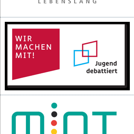
28.05.2025
Projektpräsentation der 6d für den BGC
16.05.2025
Kurzfilme über den Izmir-Austausch im Kino
22.04.2025
KI-Fortbildung der Lehrerschaft
04.04.2025
Null-Tage-Feier und Ferien!