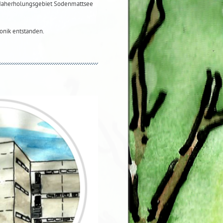
 Naherholungsgebiet Sodenmattsee
onik entstanden.