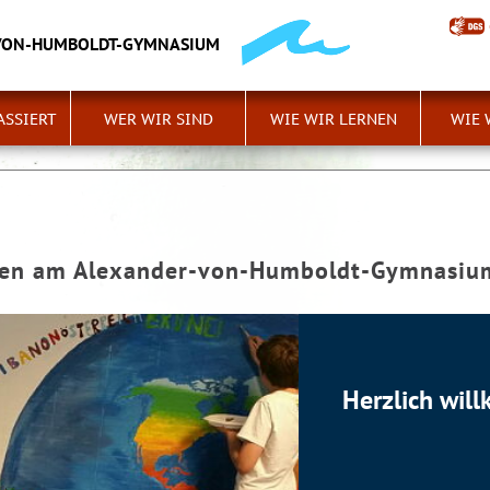
VON-HUMBOLDT-GYMNASIUM
ASSIERT
WER WIR SIND
WIE WIR LERNEN
WIE 
men am Alexander-von-Humboldt-Gymnasiu
Herzlich wi