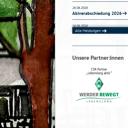
26.06.2026
Abiverabschiedung 2026
16.06.2026
Niklas aus der 9b bei den 
Alle Meldungen
debattiert in Berlin
12.06.2026
Theateraufführungen der Q
Unsere Partner:innen
11.06.2026
Die CCL-Mannschaft des AvH
02.06.2026
Teilnahme am B2Run-Lauf
12.05.2026
Besuch eines DDR-Zeitzeug
09.04.2026
Besuch des Senators für Ki