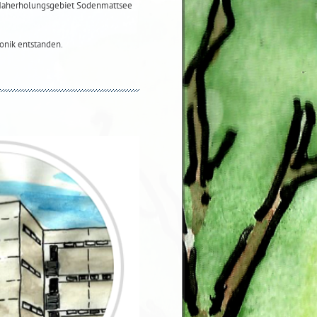
 Naherholungsgebiet Sodenmattsee
onik entstanden.