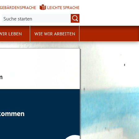
GEBÄRDENSPRACHE
LEICHTE SPRACHE
Suche:
WIR LEBEN
WIE WIR ARBEITEN
m
llkommen