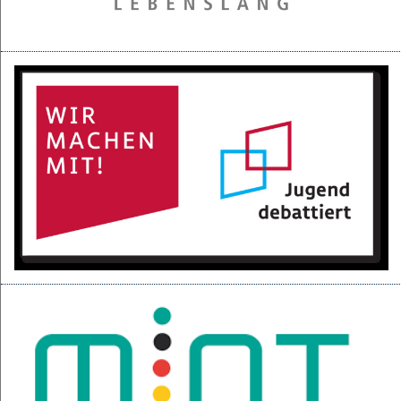
28.05.2025
Projektpräsentation der 6d für den BGC
16.05.2025
Kurzfilme über den Izmir-Austausch im Kino
22.04.2025
KI-Fortbildung der Lehrerschaft
04.04.2025
Null-Tage-Feier und Ferien!