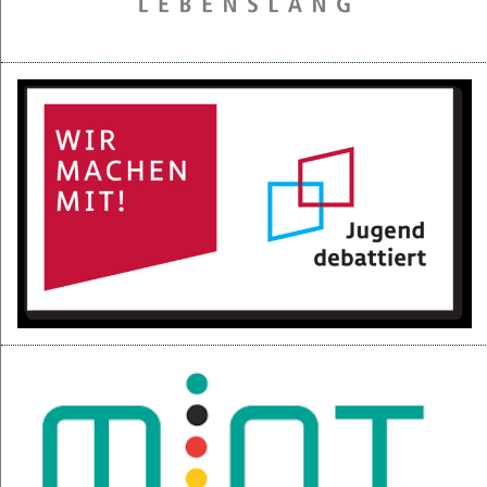
28.05.2025
Projektpräsentation der 6d für den BGC
16.05.2025
Kurzfilme über den Izmir-Austausch im Kino
22.04.2025
KI-Fortbildung der Lehrerschaft
04.04.2025
Null-Tage-Feier und Ferien!