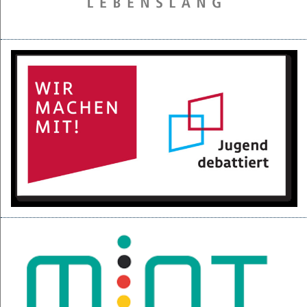
28.05.2025
Projektpräsentation der 6d für den BGC
16.05.2025
Kurzfilme über den Izmir-Austausch im Kino
22.04.2025
KI-Fortbildung der Lehrerschaft
04.04.2025
Null-Tage-Feier und Ferien!