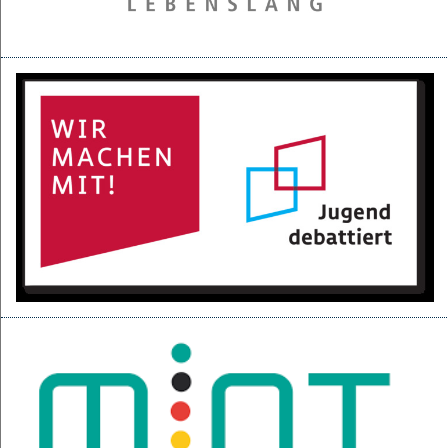
28.05.2025
Projektpräsentation der 6d für den BGC
16.05.2025
Kurzfilme über den Izmir-Austausch im Kino
22.04.2025
KI-Fortbildung der Lehrerschaft
04.04.2025
Null-Tage-Feier und Ferien!