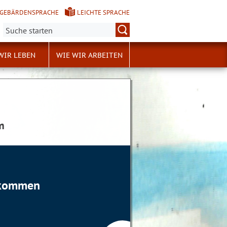
GEBÄRDENSPRACHE
LEICHTE SPRACHE
Suche:
WIR LEBEN
WIE WIR ARBEITEN
m
llkommen