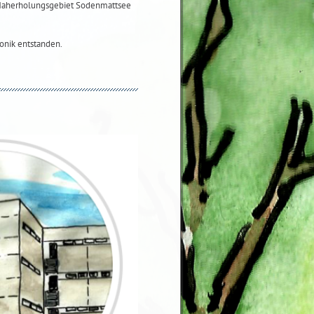
 Naherholungsgebiet Sodenmattsee
onik entstanden.