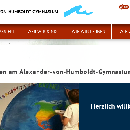
VON-HUMBOLDT-GYMNASIUM
ASSIERT
WER WIR SIND
WIE WIR LERNEN
WIE 
men am Alexander-von-Humboldt-Gymnasiu
Herzlich wi