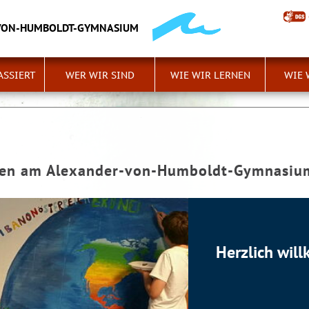
VON-HUMBOLDT-GYMNASIUM
ASSIERT
WER WIR SIND
WIE WIR LERNEN
WIE 
men am Alexander-von-Humboldt-Gymnasiu
Herzlich wi