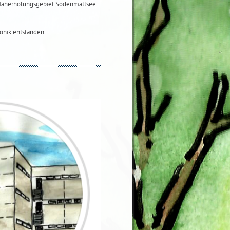
 Naherholungsgebiet Sodenmattsee
onik entstanden.