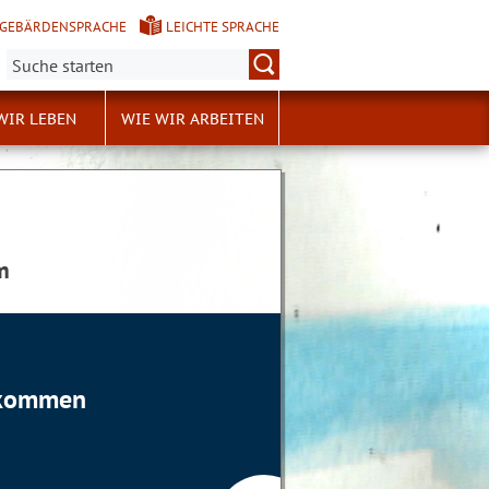
GEBÄRDENSPRACHE
LEICHTE SPRACHE
Suche:
WIR LEBEN
WIE WIR ARBEITEN
m
llkommen