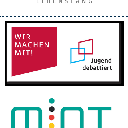
28.05.2025
Projektpräsentation der 6d für den BGC
16.05.2025
Kurzfilme über den Izmir-Austausch im Kino
22.04.2025
KI-Fortbildung der Lehrerschaft
04.04.2025
Null-Tage-Feier und Ferien!