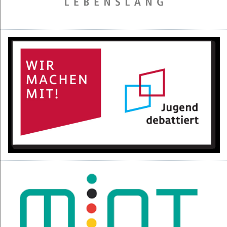
28.05.2025
Projektpräsentation der 6d für den BGC
16.05.2025
Kurzfilme über den Izmir-Austausch im Kino
22.04.2025
KI-Fortbildung der Lehrerschaft
04.04.2025
Null-Tage-Feier und Ferien!