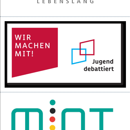
28.05.2025
Projektpräsentation der 6d für den BGC
16.05.2025
Kurzfilme über den Izmir-Austausch im Kino
22.04.2025
KI-Fortbildung der Lehrerschaft
04.04.2025
Null-Tage-Feier und Ferien!