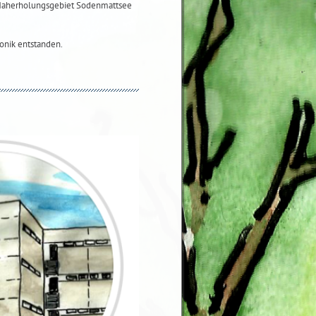
 Naherholungsgebiet Sodenmattsee
onik entstanden.