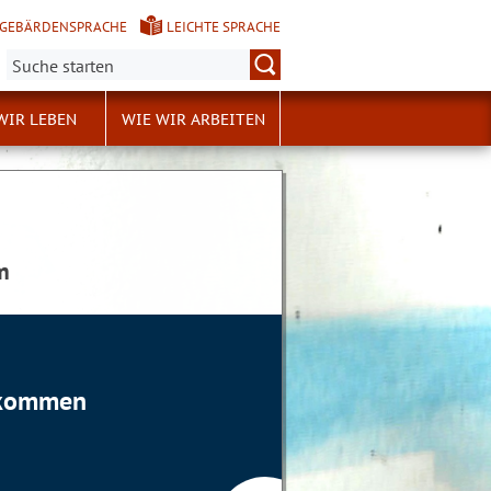
GEBÄRDENSPRACHE
LEICHTE SPRACHE
Suche:
WIR LEBEN
WIE WIR ARBEITEN
m
llkommen