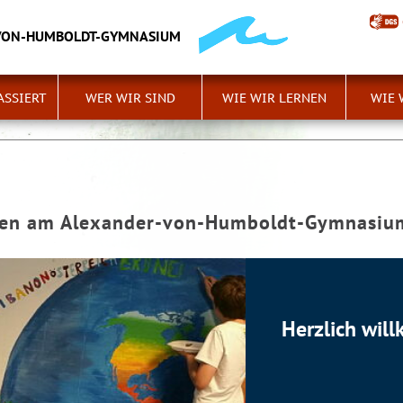
VON-HUMBOLDT-GYMNASIUM
ASSIERT
WER WIR SIND
WIE WIR LERNEN
WIE 
men am Alexander-von-Humboldt-Gymnasiu
Herzlich wi