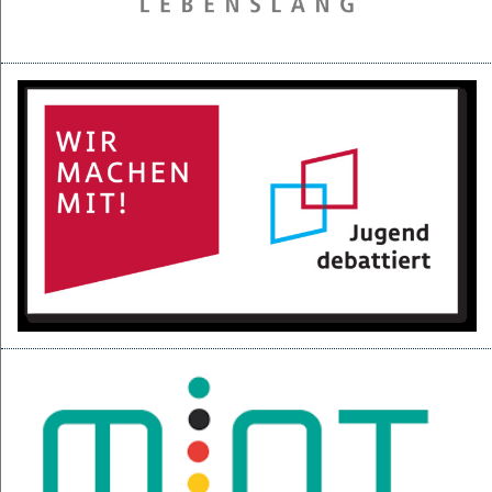
28.05.2025
Projektpräsentation der 6d für den BGC
16.05.2025
Kurzfilme über den Izmir-Austausch im Kino
22.04.2025
KI-Fortbildung der Lehrerschaft
04.04.2025
Null-Tage-Feier und Ferien!