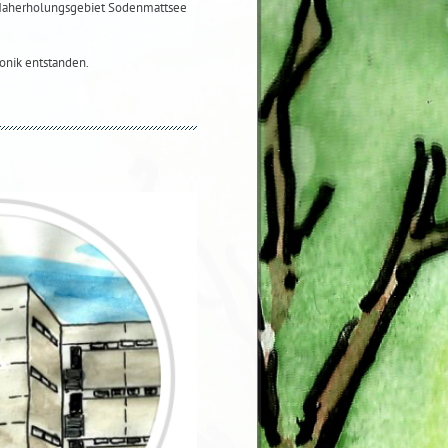
 Naherholungsgebiet Sodenmattsee
onik entstanden.