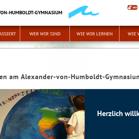
VON-HUMBOLDT-GYMNASIUM
ASSIERT
WER WIR SIND
WIE WIR LERNEN
WIE 
men am Alexander-von-Humboldt-Gymnasiu
Herzlich wi