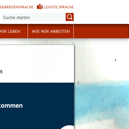
GEBÄRDENSPRACHE
LEICHTE SPRACHE
Suche:
WIR LEBEN
WIE WIR ARBEITEN
m
llkommen