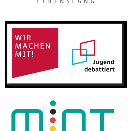
28.05.2025
Projektpräsentation der 6d für den BGC
16.05.2025
Kurzfilme über den Izmir-Austausch im Kino
22.04.2025
KI-Fortbildung der Lehrerschaft
04.04.2025
Null-Tage-Feier und Ferien!