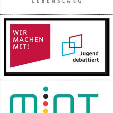
28.05.2025
Projektpräsentation der 6d für den BGC
16.05.2025
Kurzfilme über den Izmir-Austausch im Kino
22.04.2025
KI-Fortbildung der Lehrerschaft
04.04.2025
Null-Tage-Feier und Ferien!