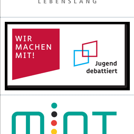
28.05.2025
Projektpräsentation der 6d für den BGC
16.05.2025
Kurzfilme über den Izmir-Austausch im Kino
22.04.2025
KI-Fortbildung der Lehrerschaft
04.04.2025
Null-Tage-Feier und Ferien!