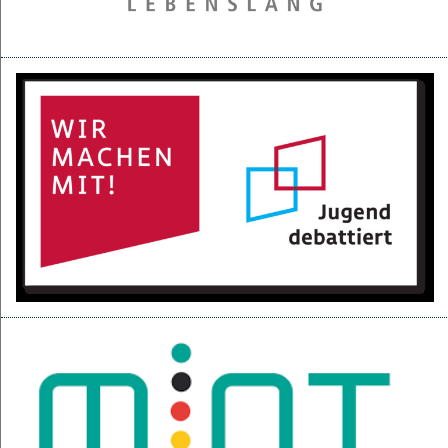
28.05.2025
Projektpräsentation der 6d für den BGC
16.05.2025
Kurzfilme über den Izmir-Austausch im Kino
22.04.2025
KI-Fortbildung der Lehrerschaft
04.04.2025
Null-Tage-Feier und Ferien!