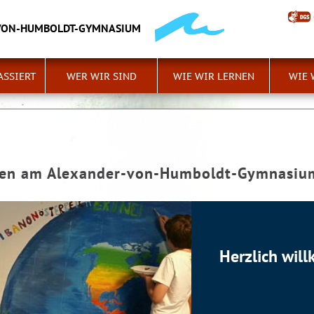
VON-HUMBOLDT-GYMNASIUM
ASSIERT
WER WIR SIND
WIE WIR LERNEN
WIE 
men am Alexander-von-Humboldt-Gymnasiu
Herzlich wi