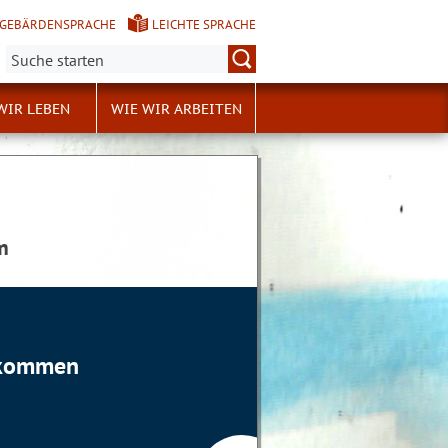
GEBÄRDENSPRACHE
LEICHTE SPRACHE
Suche:
WIR LEBEN
WIE WIR ARBEITEN
m
llkommen