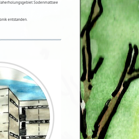
 Naherholungsgebiet Sodenmattsee
onik entstanden.