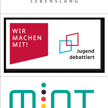
28.05.2025
Projektpräsentation der 6d für den BGC
16.05.2025
Kurzfilme über den Izmir-Austausch im Kino
22.04.2025
KI-Fortbildung der Lehrerschaft
04.04.2025
Null-Tage-Feier und Ferien!