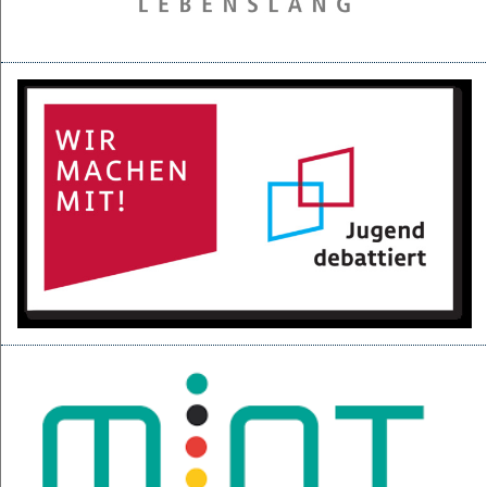
28.05.2025
Projektpräsentation der 6d für den BGC
16.05.2025
Kurzfilme über den Izmir-Austausch im Kino
22.04.2025
KI-Fortbildung der Lehrerschaft
04.04.2025
Null-Tage-Feier und Ferien!