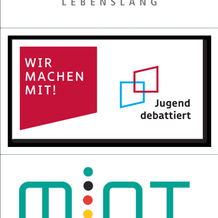
28.05.2025
Projektpräsentation der 6d für den BGC
16.05.2025
Kurzfilme über den Izmir-Austausch im Kino
22.04.2025
KI-Fortbildung der Lehrerschaft
04.04.2025
Null-Tage-Feier und Ferien!