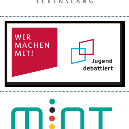
28.05.2025
Projektpräsentation der 6d für den BGC
16.05.2025
Kurzfilme über den Izmir-Austausch im Kino
22.04.2025
KI-Fortbildung der Lehrerschaft
04.04.2025
Null-Tage-Feier und Ferien!