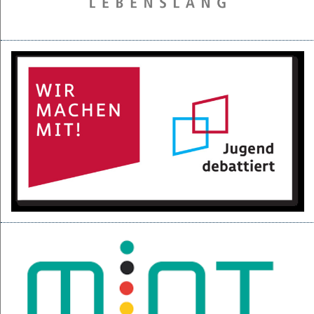
28.05.2025
Projektpräsentation der 6d für den BGC
16.05.2025
Kurzfilme über den Izmir-Austausch im Kino
22.04.2025
KI-Fortbildung der Lehrerschaft
04.04.2025
Null-Tage-Feier und Ferien!