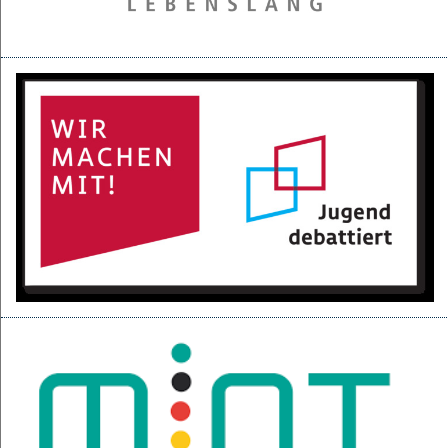
28.05.2025
Projektpräsentation der 6d für den BGC
16.05.2025
Kurzfilme über den Izmir-Austausch im Kino
22.04.2025
KI-Fortbildung der Lehrerschaft
04.04.2025
Null-Tage-Feier und Ferien!