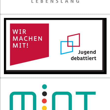
28.05.2025
Projektpräsentation der 6d für den BGC
16.05.2025
Kurzfilme über den Izmir-Austausch im Kino
22.04.2025
KI-Fortbildung der Lehrerschaft
04.04.2025
Null-Tage-Feier und Ferien!