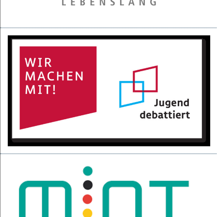
28.05.2025
Projektpräsentation der 6d für den BGC
16.05.2025
Kurzfilme über den Izmir-Austausch im Kino
22.04.2025
KI-Fortbildung der Lehrerschaft
04.04.2025
Null-Tage-Feier und Ferien!