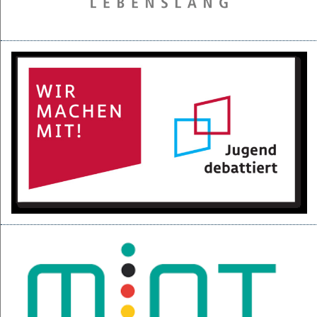
28.05.2025
Projektpräsentation der 6d für den BGC
16.05.2025
Kurzfilme über den Izmir-Austausch im Kino
22.04.2025
KI-Fortbildung der Lehrerschaft
04.04.2025
Null-Tage-Feier und Ferien!