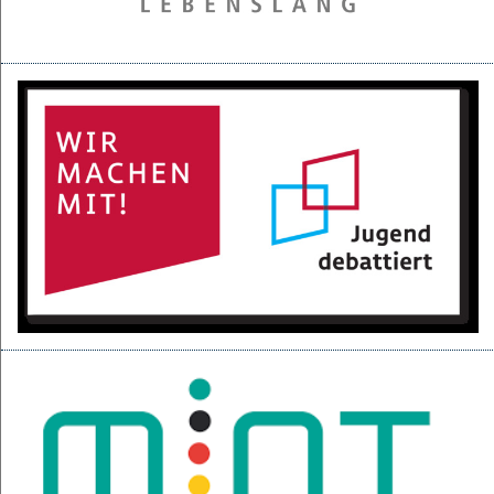
28.05.2025
Projektpräsentation der 6d für den BGC
16.05.2025
Kurzfilme über den Izmir-Austausch im Kino
22.04.2025
KI-Fortbildung der Lehrerschaft
04.04.2025
Null-Tage-Feier und Ferien!