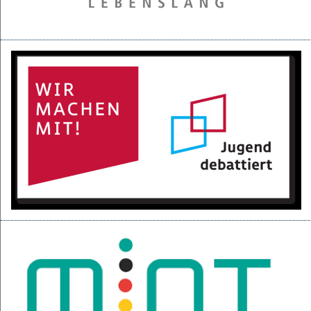
28.05.2025
Projektpräsentation der 6d für den BGC
16.05.2025
Kurzfilme über den Izmir-Austausch im Kino
22.04.2025
KI-Fortbildung der Lehrerschaft
04.04.2025
Null-Tage-Feier und Ferien!